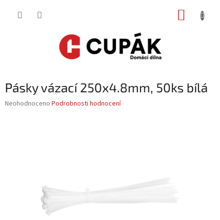
Přejít
NÁKUP
na
obsah
KOŠÍK
Pásky vázací 250x4.8mm, 50ks bílá
Průměrné
Neohodnoceno
Podrobnosti hodnocení
hodnocení
produktu
je
0,0
z
5
hvězdiček.