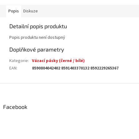
Popis
Diskuze
Detailní popis produktu
Popis produktu není dostupný
Doplňkové parametry
Kategorie
:
Vázací pásky (černé / bílé)
EAN
:
8590804042402 8591403370132 8592229265367
Z
á
p
a
Facebook
t
í