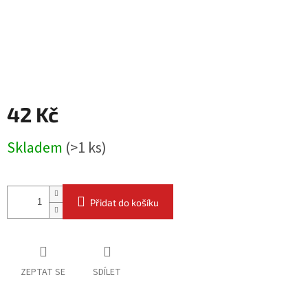
42 Kč
Měrná
Skladem
(
>1 ks
)
cena:
Přidat do košíku
ZEPTAT SE
SDÍLET