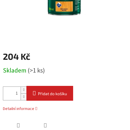
204 Kč
Měrná
Skladem
(
>1 ks
)
cena:
Přidat do košíku
Detailní informace