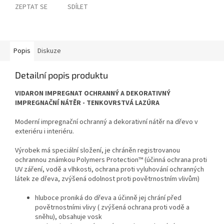
ZEPTAT SE
SDÍLET
Popis
Diskuze
Detailní popis produktu
VIDARON IMPREGNAT OCHRANNÝ A DEKORATIVNÝ
IMPREGNAČNÍ NÁTĚR - TENKOVRSTVÁ LAZÚRA
Moderní impregnační ochranný a dekorativní nátěr na dřevo v
exteriéru i interiéru.
Výrobek má speciální složení, je chráněn registrovanou
ochrannou známkou Polymers Protection™ (účinná ochrana proti
UV záření, vodě a vlhkosti, ochrana proti vyluhování ochranných
látek ze dřeva, zvýšená odolnost proti povětrnostním vlivům)
hluboce proniká do dřeva a účinně jej chrání před
povětrnostními vlivy ( zvýšená ochrana proti vodě a
sněhu), obsahuje vosk