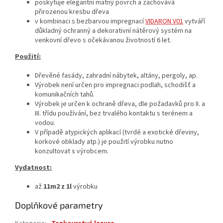
poskytuje elegantní matný povrch a zachovává
přirozenou kresbu dřeva
v kombinaci s bezbarvou impregnací
VIDARON V01
vytváří
důkladný ochranný a dekorativní nátěrový systém na
venkovní dřevo s očekávanou životností 6 let.
Použití:
Dřevěné fasády, zahradní nábytek, altány, pergoly, ap.
Výrobek není určen pro impregnaci podlah, schodišť a
komunikačních tahů.
Výrobek je určen k ochraně dřeva, dle požadavků pro II. a
III. třídu používání, bez trvalého kontaktu s terénem a
vodou.
V případě atypických aplikací (tvrdé a exotické dřeviny,
korkové obklady atp.) je použití výrobku nutno
konzultovat s výrobcem.
Vydatnost:
až
11m2 z 1l
výrobku
Doplňkové parametry