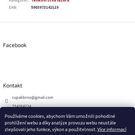
Kategorie
:
Tenkovrstvá lazura
EAN
:
5903973142119
Z
á
p
a
Facebook
t
í
Kontakt
cupakbrno
@
gmail.com
734384224
https://www.facebook.com/cupakbrno
Používáme cookies, abychom Vám umožnili pohodlné
prohlížení webu a díky analýze provozu webu neustále
https://www.instagram.com/cupakbrno/
zlepšovali jeho funkce, výkon a použitelnost.
Více informací