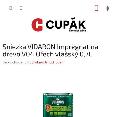
Přejít
NÁKUP
na
obsah
KOŠÍK
Sniezka VIDARON Impregnat na
dřevo V04 Ořech vlašský 0,7L
Průměrné
Neohodnoceno
Podrobnosti hodnocení
hodnocení
produktu
je
0,0
z
5
hvězdiček.