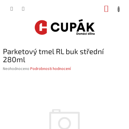
Přejít
NÁKUP
na
obsah
KOŠÍK
Parketový tmel RL buk střední
280ml
Průměrné
Neohodnoceno
Podrobnosti hodnocení
hodnocení
produktu
je
0,0
z
5
hvězdiček.