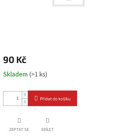
90 Kč
Měrná
Skladem
(
>1 ks
)
cena:
Přidat do košíku
ZEPTAT SE
SDÍLET