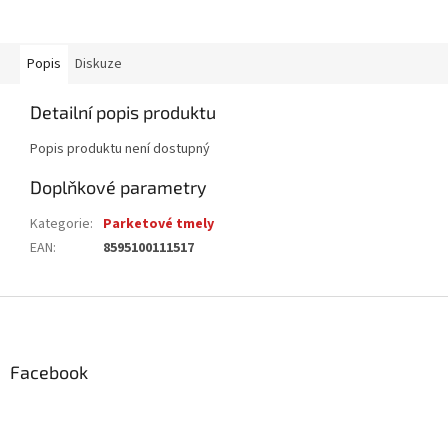
Popis
Diskuze
Detailní popis produktu
Popis produktu není dostupný
Doplňkové parametry
Kategorie
:
Parketové tmely
EAN
:
8595100111517
Z
á
p
a
Facebook
t
í