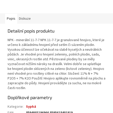
Popis
Diskuze
Detailní popis produktu
NPK - minerální 11-7-7 NPK 11-7-7 je granulované hnojivo, které je
určeno k základnímu hnojení před setím či sázením plodin.
Vysokou účinnost lze očekávat na slabě kyselých a neutrálních
půdách. Je vhodné pro hnojení zeleniny, polních plodin, sadu,
vinic, okrasných rostlin atd. Pěstované plodiny by se měly
vyznačovat nižšími nároky na draslík. Velmi dobře se uplatňuje
ke hnojení plodin sklizených na zeleno (listové zeleniny). Hnojivo
není vhodné pro rostliny citlivé na chlor. Složení: 11% N + 7%
P2O5 + 7% K2O Použití: Hnojivo aplikujte rovnoměrně na plochu a
zapracujte do půdy. Hnojení provádějte za sucha, ne na mokré
časti rostlin.
Doplňkové parametry
Kategorie
:
Sypká
EAN
:
8594003196966 8595618401919