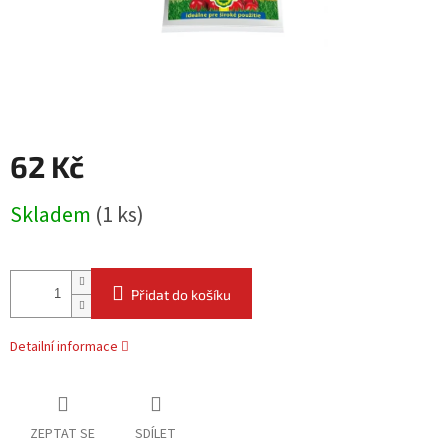
62 Kč
Měrná
Skladem
(
1 ks
)
cena:
Přidat do košíku
Detailní informace
ZEPTAT SE
SDÍLET