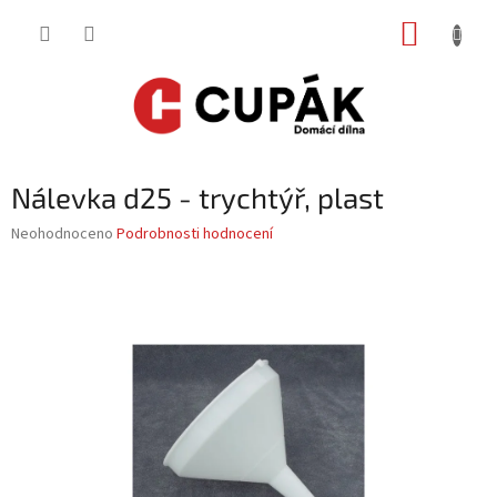
Přejít
NÁKUP
na
obsah
KOŠÍK
Nálevka d25 - trychtýř, plast
Průměrné
Neohodnoceno
Podrobnosti hodnocení
hodnocení
produktu
je
0,0
z
5
hvězdiček.