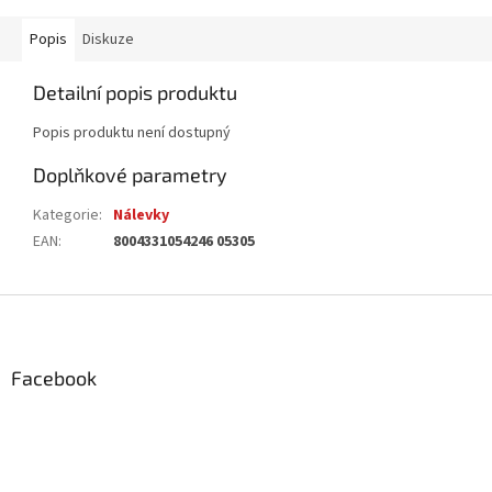
Popis
Diskuze
Detailní popis produktu
Popis produktu není dostupný
Doplňkové parametry
Kategorie
:
Nálevky
EAN
:
8004331054246 05305
Z
á
p
a
Facebook
t
í