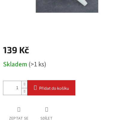
139 Kč
Měrná
Skladem
(
>1 ks
)
cena:
Přidat do košíku
ZEPTAT SE
SDÍLET