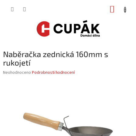
Přejít
NÁKUP
na
obsah
KOŠÍK
Naběračka zednická 160mm s
rukojetí
Průměrné
Neohodnoceno
Podrobnosti hodnocení
hodnocení
produktu
je
0,0
z
5
hvězdiček.