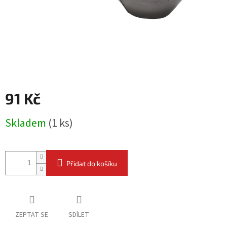
91 Kč
Měrná
Skladem
(
1 ks
)
cena:
Přidat do košíku
ZEPTAT SE
SDÍLET