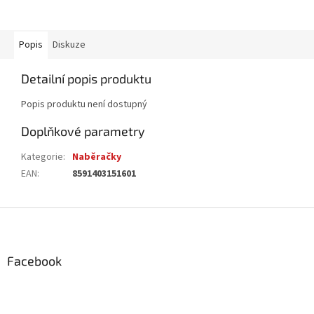
Popis
Diskuze
Detailní popis produktu
Popis produktu není dostupný
Doplňkové parametry
Kategorie
:
Naběračky
EAN
:
8591403151601
Z
á
p
a
Facebook
t
í