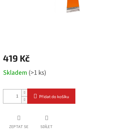
419 Kč
Měrná
Skladem
(
>1 ks
)
cena:
Přidat do košíku
ZEPTAT SE
SDÍLET