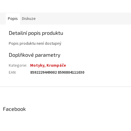
Popis
Diskuze
Detailní popis produktu
Popis produktu není dostupný
Doplňkové parametry
Kategorie
:
Motyky, Krumpáče
EAN
:
8592229449002 8590804111030
Z
á
p
a
Facebook
t
í