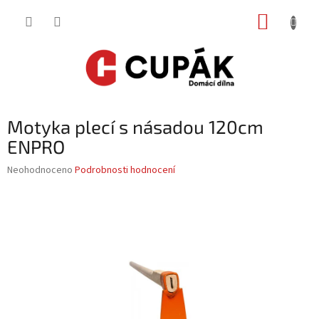
Přejít
NÁKUP
na
obsah
KOŠÍK
Motyka plecí s násadou 120cm
ENPRO
Průměrné
Neohodnoceno
Podrobnosti hodnocení
hodnocení
produktu
je
0,0
z
5
hvězdiček.