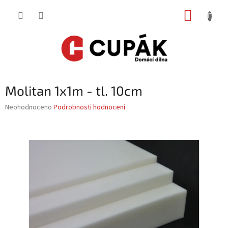
Přejít
NÁKUP
na
obsah
KOŠÍK
Molitan 1x1m - tl. 10cm
Průměrné
Neohodnoceno
Podrobnosti hodnocení
hodnocení
produktu
je
0,0
z
5
hvězdiček.