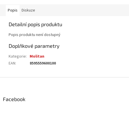
Popis
Diskuze
Detailní popis produktu
Popis produktu není dostupný
Doplňkové parametry
Kategorie
:
Molitan
EAN
:
8595559600100
Z
á
p
a
Facebook
t
í