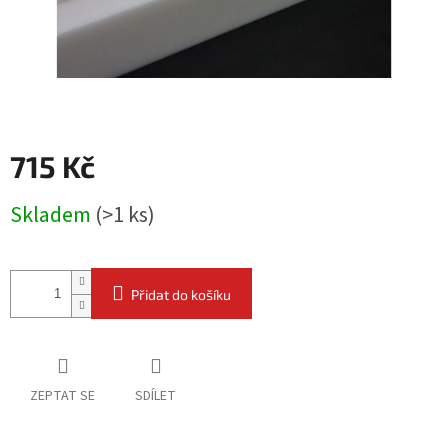
715 Kč
Měrná
Skladem
(
>1 ks
)
cena:
Přidat do košíku
ZEPTAT SE
SDÍLET