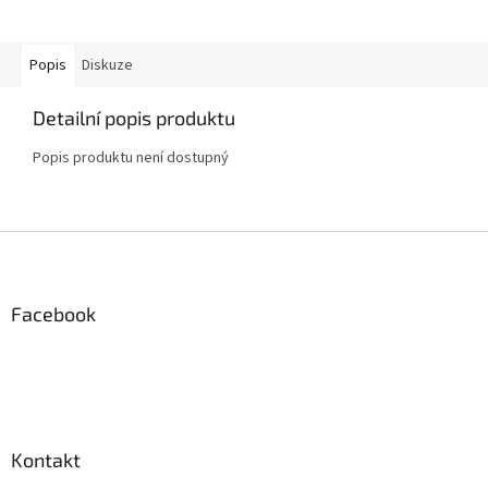
Popis
Diskuze
Detailní popis produktu
Popis produktu není dostupný
Z
á
p
a
Facebook
t
í
Kontakt