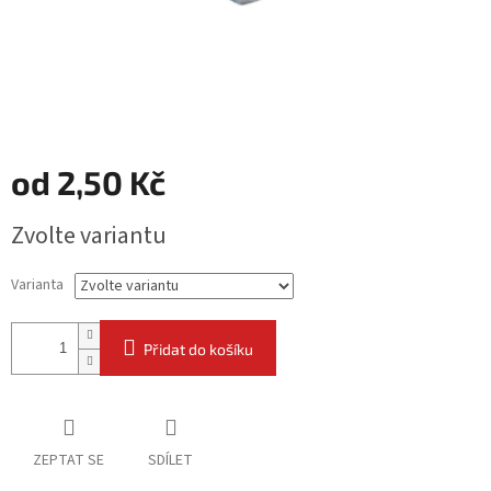
od
2,50 Kč
Měrná
Zvolte variantu
cena:
Varianta
Přidat do košíku
ZEPTAT SE
SDÍLET