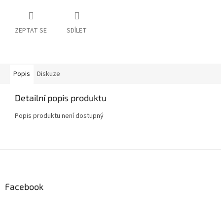
ZEPTAT SE
SDÍLET
Popis
Diskuze
Detailní popis produktu
Popis produktu není dostupný
Z
á
p
a
Facebook
t
í