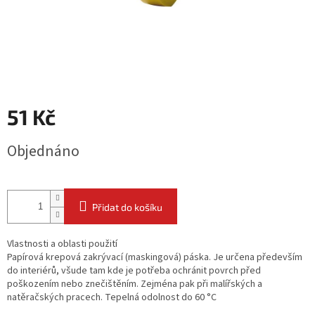
51 Kč
Měrná
Objednáno
cena:
Přidat do košíku
Vlastnosti a oblasti použití
Papírová krepová zakrývací (maskingová) páska. Je určena především
do interiérů, všude tam kde je potřeba ochránit povrch před
poškozením nebo znečištěním. Zejména pak při malířských a
natěračských pracech. Tepelná odolnost do 60 °C