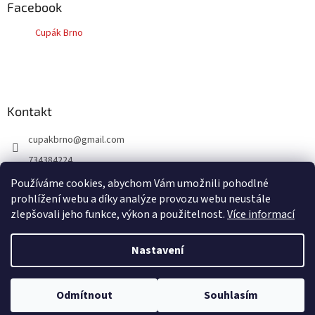
a
Facebook
t
Cupák Brno
í
Kontakt
cupakbrno
@
gmail.com
734384224
https://www.facebook.com/cupakbrno
Používáme cookies, abychom Vám umožnili pohodlné
prohlížení webu a díky analýze provozu webu neustále
https://www.instagram.com/cupakbrno/
zlepšovali jeho funkce, výkon a použitelnost.
Více informací
Nastavení
Vytvořil Shoptet
Odmítnout
Souhlasím
Copyright 2026
Cupák Brno
. Všechna práva vyhrazena.