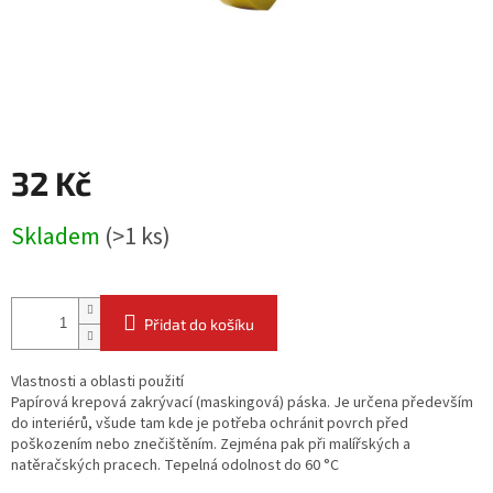
32 Kč
Měrná
Skladem
(
>1 ks
)
cena:
Přidat do košíku
Vlastnosti a oblasti použití
Papírová krepová zakrývací (maskingová) páska. Je určena především
do interiérů, všude tam kde je potřeba ochránit povrch před
poškozením nebo znečištěním. Zejména pak při malířských a
natěračských pracech. Tepelná odolnost do 60 °C