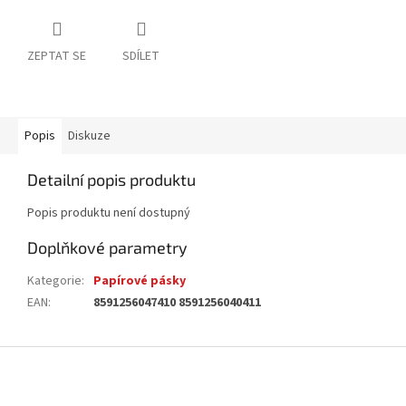
ZEPTAT SE
SDÍLET
Popis
Diskuze
Detailní popis produktu
Popis produktu není dostupný
Doplňkové parametry
Kategorie
:
Papírové pásky
EAN
:
8591256047410 8591256040411
Z
á
p