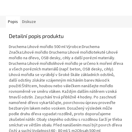
Popis
Diskuze
Detailní popis produktu
Druchema Lihové mořidlo 500 ml Výrobce:Druchema
Značka:Lihové mořidlo Druchema Lihové mořidlotekuté Lihové
mořidlo na dřevo, OSB desky, cihly a další porézní materiály.
Druchema Lihové mořidlolihové mořidlo je určeno k moření dřeva
a všech porézních materiálů (např. beton, OSB desky, cihly).
Lihová mořidla se vyrábějí v široké škále základních odstínů,
další odstíny získáte vzájemným mícháním barev.Návod k
použití:Štětcem, houbou nebo válečkem nanášejte mořidlo
rovnoměrně ve směru vláken. Každým dalším nátěrem vzniká
tmavší odstín. Zasychání trvá přibližně 4 hodiny. Po zaschnutí
namořené dřevo vykartáčujte, povrchovou úpravu proveďte
bezbarvým lakem nebo voskem. Dosažený výsledek může
podle druhu dřeva vypadat rozdílně, proto doporučujeme
zkušební nátěr. Obaly stejného odstínu s rozdílnou šarží je třeba
smíchat ve větším obalu. Před nanášením musí být povrch dřeva
čistý a suchý.Vydatnost:60 - 80 ml/1 m2Obsah:500 ml