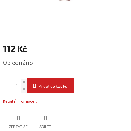
112 Kč
Měrná
Objednáno
cena:
Přidat do košíku
Detailní informace
ZEPTAT SE
SDÍLET