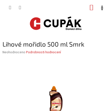
Přejít
NÁKUP
na
obsah
KOŠÍK
Lihové mořidlo 500 ml Smrk
Průměrné
Neohodnoceno
Podrobnosti hodnocení
hodnocení
produktu
je
0,0
z
5
hvězdiček.