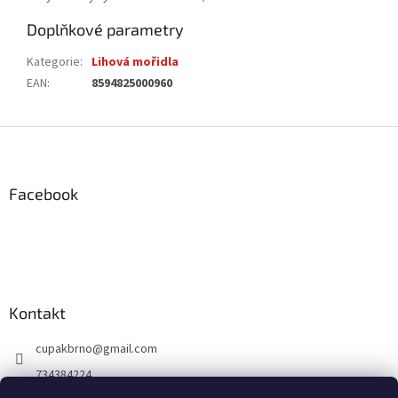
Doplňkové parametry
Kategorie
:
Lihová mořidla
EAN
:
8594825000960
Z
á
p
a
Facebook
t
í
Kontakt
cupakbrno
@
gmail.com
734384224