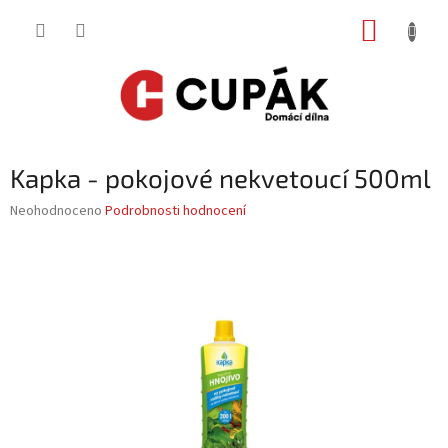
Přejít
NÁKUP
na
obsah
KOŠÍK
Kapka - pokojové nekvetoucí 500ml
Průměrné
Neohodnoceno
Podrobnosti hodnocení
hodnocení
produktu
je
0,0
z
5
hvězdiček.