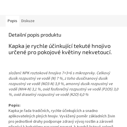
Popis
Diskuze
Detailní popis produktu
Kapka je rychle účinkující tekuté hnojivo
určené pro pokojové květiny nekvetoucí.
složení: NPK roztokové hnojivo 7+3+6 s mikroprvky. Celkový
dusík rozpustný ve vodě (N) 7 %, z toho dusičnanový dusík
rozpustný ve vodě (NO3-N) 3,9 %, amonný dusík rozpustný ve
vodě (NH4-N) 3,1 %, oxid fosforečný rozpustný ve vodě (P2O5) 3,0
%, oxid draselný rozpustný ve vodě (K2O) 6,0 %
Popis:
Kapka je řada tradičních, rychle účinkujících a snadno
aplikovatelných plných hnojiv. Vyvážený poměr základních živin
pro jednotlivé druhy podporuje zdravý vývoj rostlin a zároveň
přispívá k bohatému nasazení poupat, k tvorbě listové zeleně