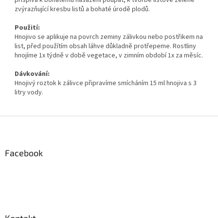
zvýrazňující kresbu listů a bohaté úrodě plodů.
Použití:
Hnojivo se aplikuje na povrch zeminy zálivkou nebo postřikem na
list, před použítím obsah láhve důkladně protřepeme. Rostliny
hnojíme 1x týdně v době vegetace, v zimním období 1x za měsíc.
Dávkování:
Hnojivý roztok k zálivce připravíme smícháním 15 ml hnojiva s 3
litry vody.
Z
á
p
a
Facebook
t
í
Kontakt