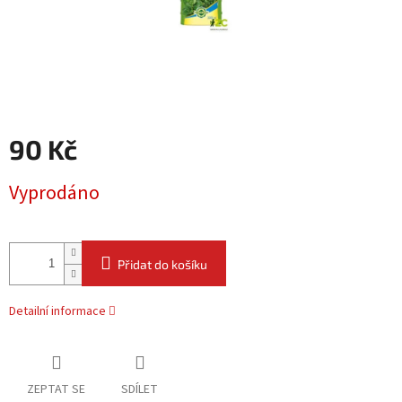
90 Kč
Měrná
Vyprodáno
cena:
Přidat do košíku
Detailní informace
ZEPTAT SE
SDÍLET