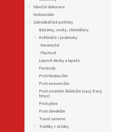
Vánoční dekorace
Vodoinstalo
Zahrádkářské potřeby
Balzámy, vosky, stimulátory
Květináče / podmisky
Keramické
Plastové
Lepové desky a lapače
Pesticidy
Proti hlodavcům
Proti mravencům
Proti ostatním škůdcům (savý žravý
hmyz)
Proti plísni
Proti slimákům
Travní semeno
Truhlíky + držáky