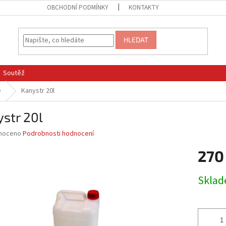
OBCHODNÍ PODMÍNKY
KONTAKTY
HLEDAT
Soutěž
é
Kanystr 20l
str 20l
né
noceno
Podrobnosti hodnocení
ní
270
u
Měrná
Skla
cena:
ek.