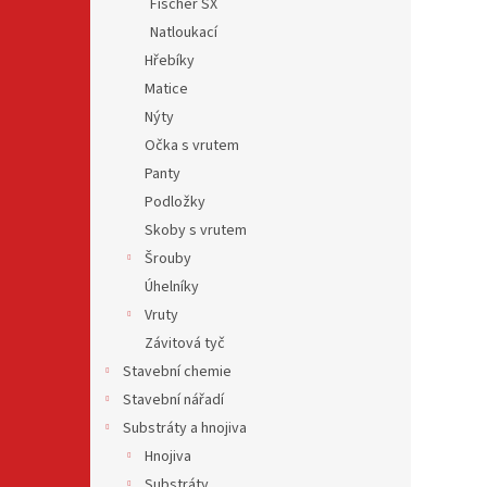
Fischer SX
Natloukací
Hřebíky
Matice
Nýty
Očka s vrutem
Panty
Podložky
Skoby s vrutem
Šrouby
Úhelníky
Vruty
Závitová tyč
Stavební chemie
Stavební nářadí
Substráty a hnojiva
Hnojiva
Substráty