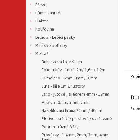
n
Dřevo
e
Dům a zahrada
l
Elektro
Kouřovina
Lepidla / Lepící pásky
Malířské potřeby
Metráž
Bublinková folie š. 1m
Folie rukáv - 1m/ 1,2m/ 1,6m/ 2,2m
Popi
Gumolano - 6mm, 8mm, 10mm
Juta - šíře 1m 2 hustoty
Lano - jutové / s jádrem 4mm - 12mm
Det
Miralon - 2mm, 3mm, 5mm
Popi
Nažehlovací hrana 22mm / 40mm
Pletivo - králičí / plastové / svařované
Popruh - různé šířky
Provázky - 1,4mm, 2mm, 3mm, 4mm,