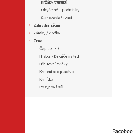
Držáky truhlíků
Obyčejné + podmisky
Samozavlažovací
Zahradní náčiní
Zámky / Vložky
Zima
Čepice LED
Hrabla / Dekáče na led
Hřbitovní svíčky
Krmení pro ptactvo
Krmítka
Posypová sůl
Z
á
p
a
t
Faceboo
í