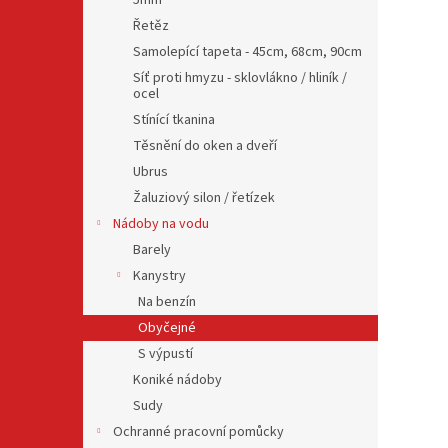
5mm
Řetěz
Samolepící tapeta - 45cm, 68cm, 90cm
Síť proti hmyzu - sklovlákno / hliník /
ocel
Stínící tkanina
Těsnění do oken a dveří
Ubrus
Žaluziový silon / řetízek
Nádoby na vodu
Barely
Kanystry
Na benzín
Obyčejné
S výpustí
Koniké nádoby
Sudy
Ochranné pracovní pomůcky