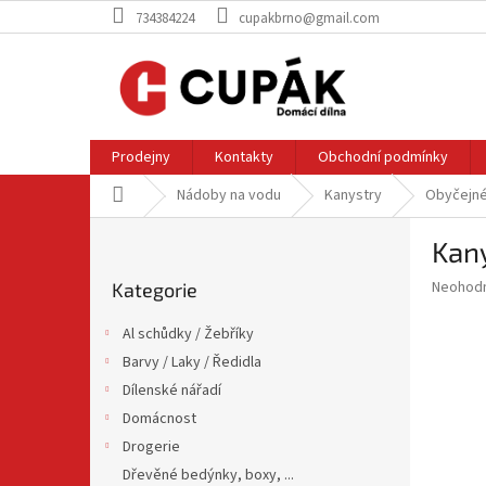
Přejít
734384224
cupakbrno@gmail.com
na
obsah
Prodejny
Kontakty
Obchodní podmínky
Domů
Nádoby na vodu
Kanystry
Obyčejn
P
Kany
o
Přeskočit
s
Průměr
Neohod
Kategorie
kategorie
t
hodnoce
r
produkt
Al schůdky / Žebříky
a
je
Barvy / Laky / Ředidla
0,0
n
z
Dílenské nářadí
n
5
í
Domácnost
hvězdič
p
Drogerie
a
Dřevěné bedýnky, boxy, ...