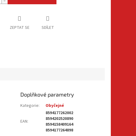
ZEPTAT SE
SDÍLET
Doplňkové parametry
Kategorie
:
Obyčejné
8594177262002
8594202520890
EAN
:
8594158409164
8594177264898