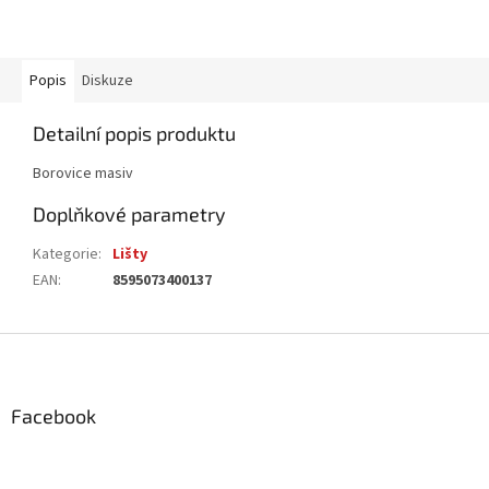
Popis
Diskuze
Detailní popis produktu
Borovice masiv
Doplňkové parametry
Kategorie
:
Lišty
EAN
:
8595073400137
Z
á
p
a
Facebook
t
í