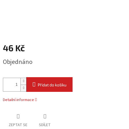
46 Kč
Měrná
Objednáno
cena:
Přidat do košíku
Detailní informace
ZEPTAT SE
SDÍLET