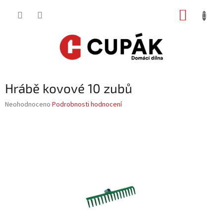
Přejít
NÁKUP
na
obsah
KOŠÍK
Hrábě kovové 10 zubů
Průměrné
Neohodnoceno
Podrobnosti hodnocení
hodnocení
produktu
je
0,0
z
5
hvězdiček.