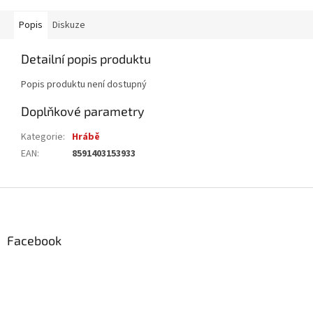
Popis
Diskuze
Detailní popis produktu
Popis produktu není dostupný
Doplňkové parametry
Kategorie
:
Hrábě
EAN
:
8591403153933
Z
á
p
a
Facebook
t
í