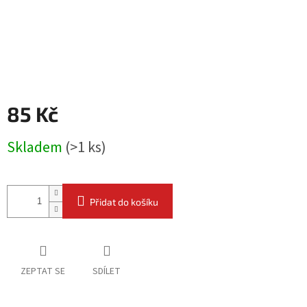
85 Kč
Měrná
Skladem
(
>1 ks
)
cena:
Přidat do košíku
ZEPTAT SE
SDÍLET