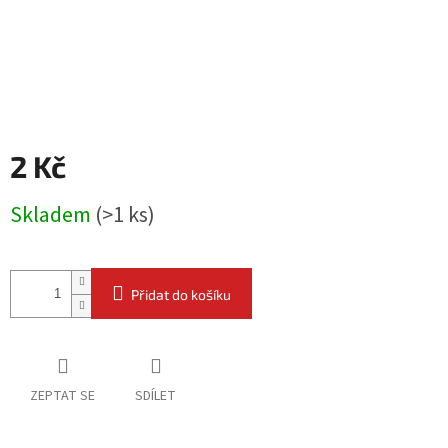
2 Kč
Měrná
Skladem
(
>1 ks
)
cena:
Přidat do košíku
ZEPTAT SE
SDÍLET