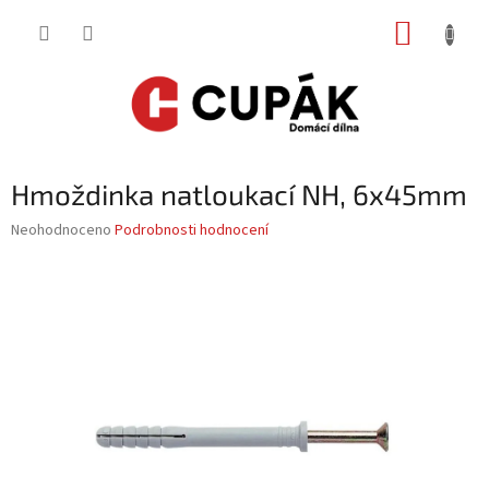
Přejít
NÁKUP
na
obsah
KOŠÍK
Hmoždinka natloukací NH, 6x45mm
Průměrné
Neohodnoceno
Podrobnosti hodnocení
hodnocení
produktu
je
0,0
z
5
hvězdiček.