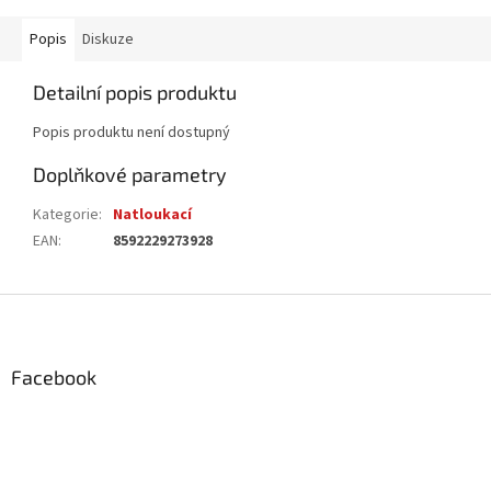
Popis
Diskuze
Detailní popis produktu
Popis produktu není dostupný
Doplňkové parametry
Kategorie
:
Natloukací
EAN
:
8592229273928
Z
á
p
a
Facebook
t
í