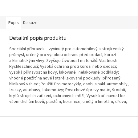
Popis
Diskuze
Detailní popis produktu
Speciální přípravek – vyvinutý pro automobilový a strojírenský
průmysl, určený pro vysokou ochranu před oxidací, korozí
a klimatickými vlivy. Zvyšuje životnost materiálů. Vlastnosti
Rychleschnoucí; Vysoká ochrana proti korozi nebo oxidaci;
Vysoká přilnavost na kovy, lakované i nelakované podklady;
Vhodné použití na nové i staré lakované podklady, přirozený
hliníkový vzhled; Použití Pro motocykly, osob. a nákl. automobily,
trucky, autobusy, lokomotivy; Povrchové úpravy matic, šroubů,
krytů strojních zařízení, ochranných mříží; Vysoká přilnavost ke
všem druhům kovů, plastům, keramice, umělým hmotám, dřevu;
Z
á
p