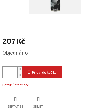
207 Kč
Měrná
Objednáno
cena:
Přidat do košíku
Detailní informace
ZEPTAT SE
SDÍLET