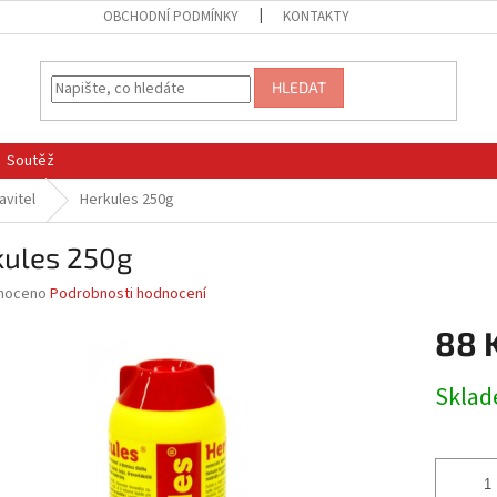
OBCHODNÍ PODMÍNKY
KONTAKTY
HLEDAT
Soutěž
avitel
Herkules 250g
kules 250g
né
noceno
Podrobnosti hodnocení
ní
88 
u
Měrná
Skla
cena:
ek.