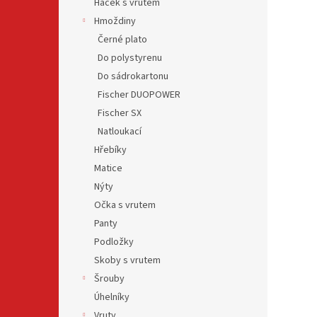
Háček s vrutem
Hmoždiny
Černé plato
Do polystyrenu
Do sádrokartonu
Fischer DUOPOWER
Fischer SX
Natloukací
Hřebíky
Matice
Nýty
Očka s vrutem
Panty
Podložky
Skoby s vrutem
Šrouby
Úhelníky
Vruty