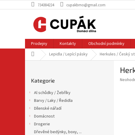
Přejít
734384224
cupakbrno@gmail.com
na
obsah
Prodejny
Kontakty
Obchodní podmínky
Domů
Lepidla / Lepící pásky
Herkules / Český st
P
Her
o
Přeskočit
s
Průměr
Neohod
Kategorie
kategorie
t
hodnoce
r
produkt
Al schůdky / Žebříky
a
je
Barvy / Laky / Ředidla
0,0
n
z
Dílenské nářadí
n
5
í
Domácnost
hvězdič
p
Drogerie
a
Dřevěné bedýnky, boxy, ...