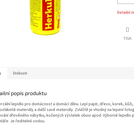
Detailní 
TISK
s
Diskuze
ailní popis produktu
rzální lepidlo pro domácnost a domácí dílnu. Lepí papír, dřevo, korek, kůži,
vláknité materiály a další savé materiály. Zvláště je vhodný na lepení fotogr
ování dřevěného nábytku, kožených výstelek obuvi apod. Výborné lepidlo 
láře. Je ředitelné vodou.