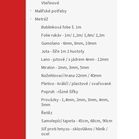
Vteřinové
Malířské potřeby
Metráž
Bublinková folie š. 1m
Folie rukáv - 1m/ 1,2m/ 1,6m/ 2,2m
Gumolano - 6mm, 8mm, 10mm
Juta - šíře 1m 2 hustoty
Lano - jutové / s jádrem 4mm - 12mm
Miralon - 2mm, 3mm, 5mm
Nažehlovací hrana 22mm / 40mm
Pletivo - králičí / plastové / svařované
Popruh - různé šířky
Provázky - 1,4mm, 2mm, 3mm, 4mm,
5mm
Řetěz
Samolepící tapeta - 45cm, 68cm, 90cm
Síť proti hmyzu - sklovlákno / hliník /
ocel