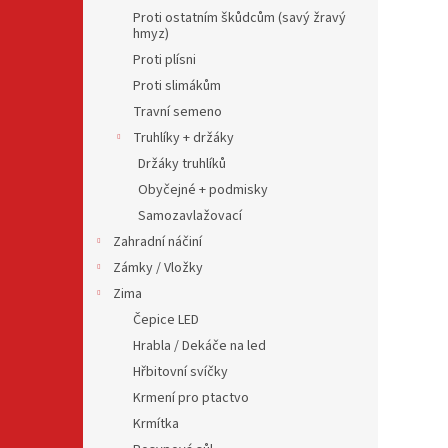
Proti ostatním škůdcům (savý žravý
hmyz)
Proti plísni
Proti slimákům
Travní semeno
Truhlíky + držáky
Držáky truhlíků
Obyčejné + podmisky
Samozavlažovací
Zahradní náčiní
Zámky / Vložky
Zima
Čepice LED
Hrabla / Dekáče na led
Hřbitovní svíčky
Krmení pro ptactvo
Krmítka