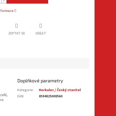
informace
ZEPTAT SE
SDÍLET
Doplňkové parametry
Kategorie
:
Herkules / Český stavitel
afií,
EAN
:
8594825008560
pro