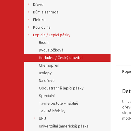
n
Dřevo
e
Dům a zahrada
l
Elektro
Kouřovina
Lepidla / Lepící pásky
Bison
Dvousložková
Herkules / Český stavitel
Chemopren
Popi
Izolepy
Na dřevo
Oboustranně lepící pásky
Det
Speciální
Unive
Tavné pistole + náplně
dřevo
Tekuté hřebíky
slep
mode
UHU
Univerzální (americká) páska