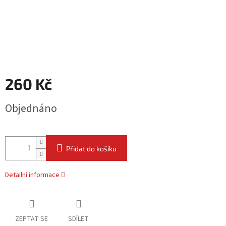
260 Kč
Měrná
Objednáno
cena:
Přidat do košíku
Detailní informace
ZEPTAT SE
SDÍLET