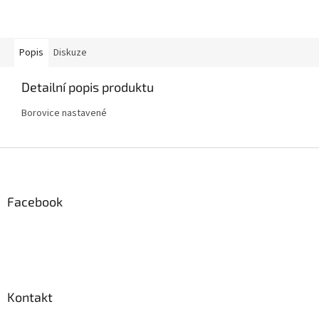
Popis
Diskuze
Detailní popis produktu
Borovice nastavené
Z
á
p
a
Facebook
t
í
Kontakt