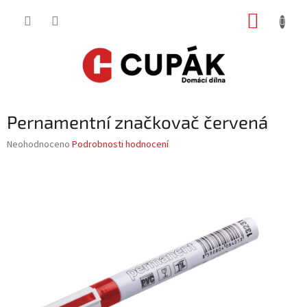
Přejít
NÁKUP
na
obsah
KOŠÍK
Pernamentní značkovač červená
Průměrné
Neohodnoceno
Podrobnosti hodnocení
hodnocení
produktu
je
0,0
z
5
hvězdiček.