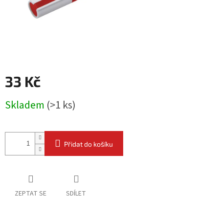
33 Kč
Měrná
Skladem
(
>1 ks
)
cena:
Přidat do košíku
ZEPTAT SE
SDÍLET