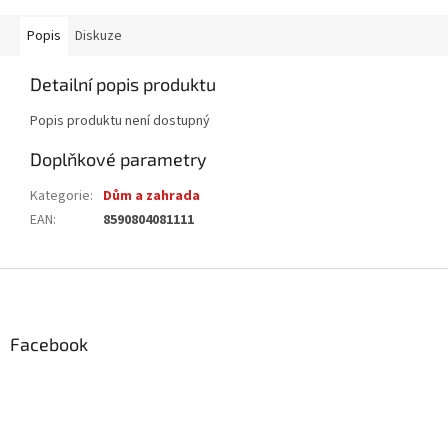
Popis
Diskuze
Detailní popis produktu
Popis produktu není dostupný
Doplňkové parametry
Kategorie
:
Dům a zahrada
EAN
:
8590804081111
Z
á
p
a
Facebook
t
í