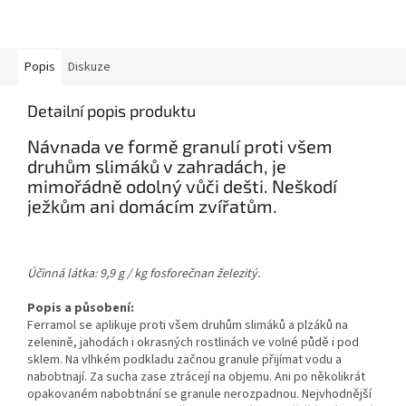
Popis
Diskuze
Detailní popis produktu
Návnada ve formě granulí proti všem
druhům slimáků v zahradách, je
mimořádně odolný vůči dešti. Neškodí
ježkům ani domácím zvířatům.
Účinná látka: 9,9 g / kg fosforečnan železitý.
Popis a působení:
Ferramol se aplikuje proti všem druhům slimáků a plzáků na
zelenině, jahodách i okrasných rostlinách ve volné půdě i pod
sklem. Na vlhkém podkladu začnou granule přijímat vodu a
nabobtnají. Za sucha zase ztrácejí na objemu. Ani po několikrát
opakovaném nabobtnání se granule nerozpadnou. Nejvhodnější