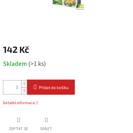
142 Kč
Měrná
Skladem
(
>1 ks
)
cena:
Přidat do košíku
Detailní informace
ZEPTAT SE
SDÍLET