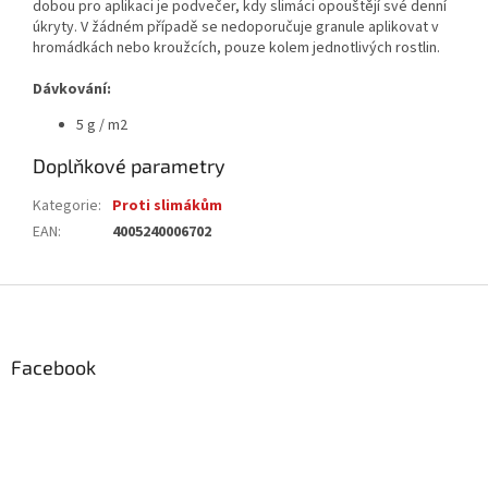
dobou pro aplikaci je podvečer, kdy slimáci opouštějí své denní
úkryty. V žádném případě se nedoporučuje granule aplikovat v
hromádkách nebo kroužcích, pouze kolem jednotlivých rostlin.
Dávkování:
5 g / m2
Doplňkové parametry
Kategorie
:
Proti slimákům
EAN
:
4005240006702
Z
á
p
a
Facebook
t
í