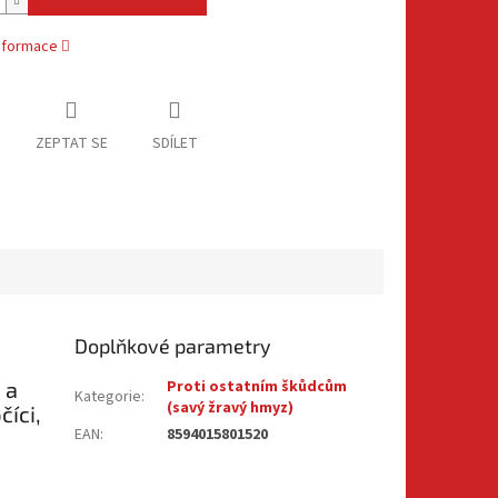
informace
ZEPTAT SE
SDÍLET
Doplňkové parametry
 a
Proti ostatním škůdcům
Kategorie
:
(savý žravý hmyz)
íci,
EAN
:
8594015801520