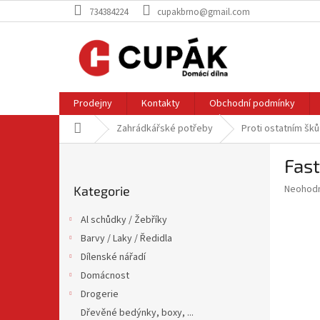
Přejít
734384224
cupakbrno@gmail.com
na
obsah
Prodejny
Kontakty
Obchodní podmínky
Domů
Zahrádkářské potřeby
Proti ostatním šk
P
Fas
o
Přeskočit
s
Průměr
Neohod
Kategorie
kategorie
t
hodnoce
r
produkt
Al schůdky / Žebříky
a
je
Barvy / Laky / Ředidla
0,0
n
z
Dílenské nářadí
n
5
í
Domácnost
hvězdič
p
Drogerie
a
Dřevěné bedýnky, boxy, ...