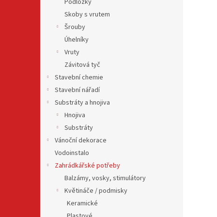
Podložky
Skoby s vrutem
Šrouby
Úhelníky
Vruty
Závitová tyč
Stavební chemie
Stavební nářadí
Substráty a hnojiva
Hnojiva
Substráty
Vánoční dekorace
Vodoinstalo
Zahrádkářské potřeby
Balzámy, vosky, stimulátory
Květináče / podmisky
Keramické
Plastové