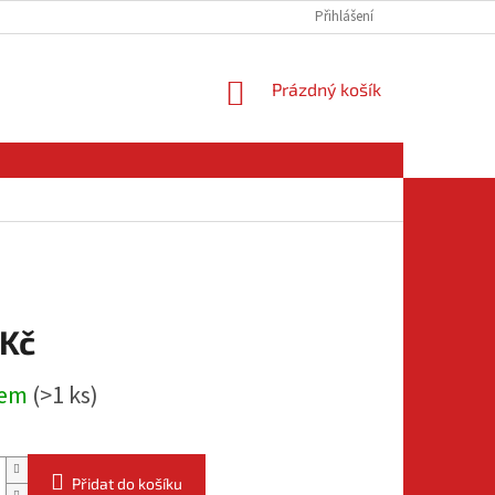
Přihlášení
NÁKUPNÍ
Prázdný košík
KOŠÍK
 Kč
dem
(
>1 ks
)
Přidat do košíku