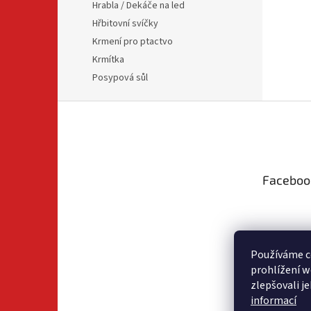
Hrabla / Dekáče na led
Hřbitovní svíčky
Krmení pro ptactvo
Krmítka
Posypová sůl
Z
á
p
a
t
Faceboo
í
Používáme c
prohlížení w
zlepšovali j
informací