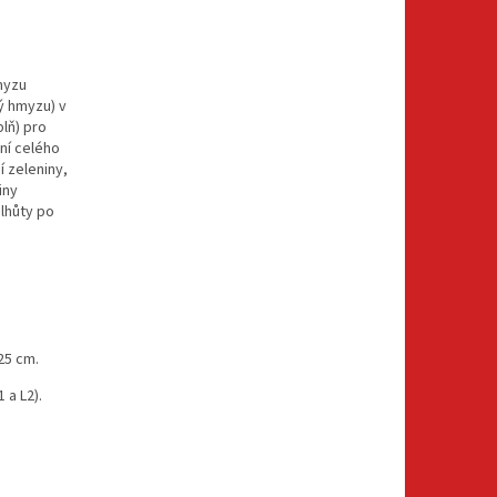
myzu
ý hmyzu) v
lň) pro
ní celého
 zeleniny,
iny
lhůty po
25 cm.
 a L2).