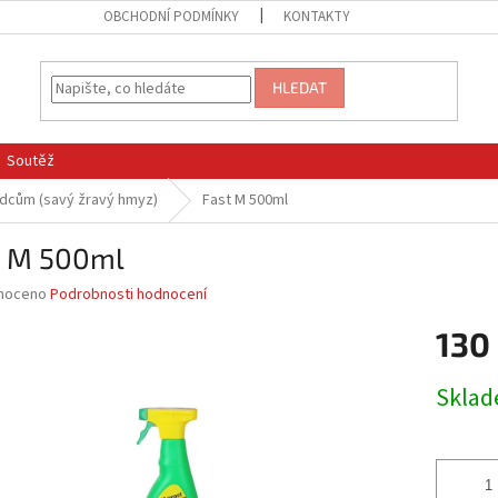
OBCHODNÍ PODMÍNKY
KONTAKTY
HLEDAT
Soutěž
ůdcům (savý žravý hmyz)
Fast M 500ml
t M 500ml
né
noceno
Podrobnosti hodnocení
ní
130
u
Měrná
Skla
cena:
ek.