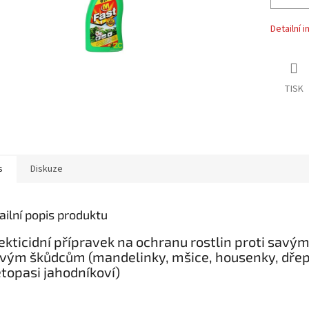
Detailní 
TISK
s
Diskuze
ailní popis produktu
ekticidní přípravek na ochranu rostlin proti savým
vým škůdcům (mandelinky, mšice, housenky, dřepč
topasi jahodníkoví)