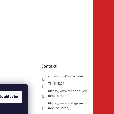
Kontakt
cupakbrno
@
gmail.com
734384224
https://www.facebook.co
m/cupakbrno
Souhlasím
https://www.instagram.co
m/cupakbrno/