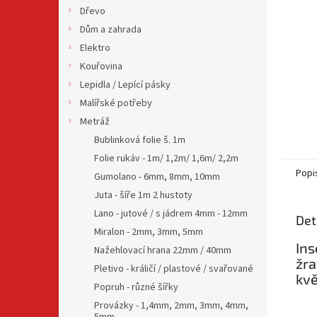
n
Dřevo
e
Dům a zahrada
l
Elektro
Kouřovina
Lepidla / Lepící pásky
Malířské potřeby
Metráž
Bublinková folie š. 1m
Folie rukáv - 1m/ 1,2m/ 1,6m/ 2,2m
Popi
Gumolano - 6mm, 8mm, 10mm
Juta - šíře 1m 2 hustoty
Lano - jutové / s jádrem 4mm - 12mm
Det
Miralon - 2mm, 3mm, 5mm
Ins
Nažehlovací hrana 22mm / 40mm
žra
Pletivo - králičí / plastové / svařované
kvě
Popruh - různé šířky
Provázky - 1,4mm, 2mm, 3mm, 4mm,