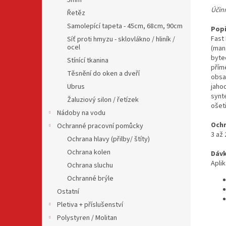
5mm
Účinn
Řetěz
Samolepící tapeta - 45cm, 68cm, 90cm
Popi
Fast
Síť proti hmyzu - sklovlákno / hliník /
ocel
(man
byte
Stínící tkanina
přím
Těsnění do oken a dveří
obsa
Ubrus
jahod
synt
Žaluziový silon / řetízek
ošetř
Nádoby na vodu
Ochr
Ochranné pracovní pomůcky
3 až 
Ochrana hlavy (přilby/ štíty)
Ochrana kolen
Dávk
Apli
Ochrana sluchu
Ochranné brýle
Ostatní
Pletiva + příslušenství
Polystyren / Molitan