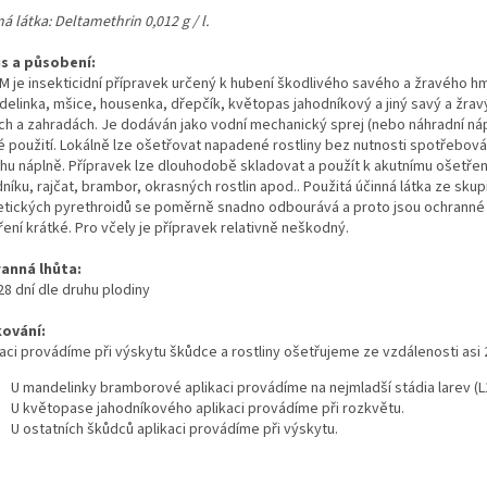
á látka: Deltamethrin 0,012 g / l.
s a působení:
 M je insekticidní přípravek určený k hubení škodlivého savého a žravého h
delinka, mšice, housenka, dřepčík, květopas jahodníkový a jiný savý a žrav
ch a zahradách. Je dodáván jako vodní mechanický sprej (nebo náhradní náp
é použití. Lokálně lze ošetřovat napadené rostliny bez nutnosti spotřebová
hu náplně. Přípravek lze dlouhodobě skladovat a použít k akutnímu ošetření
níku, rajčat, brambor, okrasných rostlin apod.. Použitá účinná látka ze skup
etických pyrethroidů se poměrně snadno odbourává a proto jsou ochranné 
ení krátké. Pro včely je přípravek relativně neškodný.
anná lhůta:
28 dní dle druhu plodiny
ování:
kaci provádíme při výskytu škůdce a rostliny ošetřujeme ze vzdálenosti asi 
U mandelinky bramborové aplikaci provádíme na nejmladší stádia larev (L1
U květopase jahodníkového aplikaci provádíme při rozkvětu.
U ostatních škůdců aplikaci provádíme při výskytu.