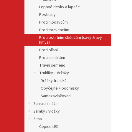
Lepové desky a lapače
Pesticidy
Proti hlodavcům
Proti mravencům
Proti ostatním škůdcům (savý žravý
hmyz)
Proti plísni
Proti slimákům
Travní semeno
Truhlíky + držáky
Držáky truhlíků
Obyčejné + podmisky
Samozavlažovací
Zahradní náčiní
Zámky / Vložky
Zima
Čepice LED