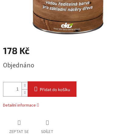
178 Kč
Měrná
Objednáno
cena:
Přidat do košíku
Detailní informace
ZEPTAT SE
SDÍLET