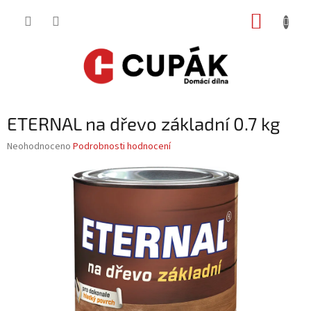
Přejít
NÁKUP
na
obsah
KOŠÍK
ETERNAL na dřevo základní 0.7 kg
Průměrné
Neohodnoceno
Podrobnosti hodnocení
hodnocení
produktu
je
0,0
z
5
hvězdiček.