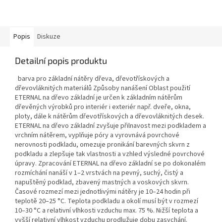
Popis
Diskuze
Detailní popis produktu
barva pro základní nátěry dřeva, dřevotřískových a
dřevovláknitých materiálů Způsoby nanášení Oblast použití
ETERNAL na dřevo základní je určen k základním nátěrům
dřevěných výrobků pro interiér i exteriér např. dveře, okna,
ploty, dále k nátěrům dřevotřískových a dřevovláknitých desek.
ETERNAL na dřevo základní zvyšuje přilnavost mezi podkladem a
vrchním nátěrem, vyplňuje póry a vyrovnává povrchové
nerovnosti podkladu, omezuje pronikání barevných skvrn z
podkladu a zlepšuje tak vlastnosti a vzhled výsledné povrchové
úpravy. Zpracování ETERNAL na dřevo základní se po dokonalém
rozmíchání nanáší v 1–2 vrstvách na pevný, suchý, čistý a
napuštěný podklad, zbavený mastných a voskových skvrn.
Časové rozmezí mezi jednotlivými nátěry je 10–24 hodin při
teplotě 20–25 °C. Teplota podkladu a okolí musí být v rozmezí
10–30 °C a relativní vlhkosti vzduchu max. 75 %. Nižší teplota a
vyšší relativní vlhkost vzduchu prodlužuje dobu zasychání.