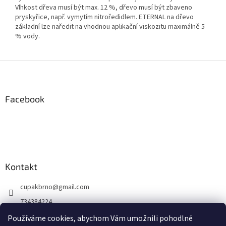
Vlhkost dřeva musí být max. 12 %, dřevo musí být zbaveno
pryskyřice, např. vymytím nitroředidlem. ETERNAL na dřevo
základní lze naředit na vhodnou aplikační viskozitu maximálně 5
% vody.
Z
á
p
a
Facebook
t
í
Kontakt
cupakbrno
@
gmail.com
734384224
https://www.facebook.com/cupakbrno
Používáme cookies, abychom Vám umožnili pohodlné