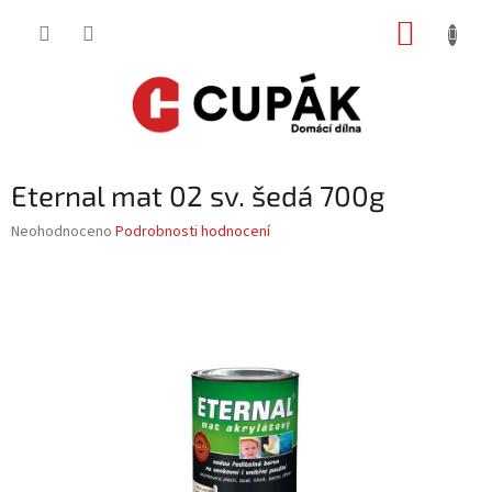
Přejít
NÁKUP
na
obsah
KOŠÍK
Eternal mat 02 sv. šedá 700g
Průměrné
Neohodnoceno
Podrobnosti hodnocení
hodnocení
produktu
je
0,0
z
5
hvězdiček.