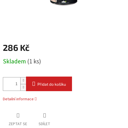
286 Kč
Měrná
Skladem
(
1 ks
)
cena:
Přidat do košíku
Detailní informace
ZEPTAT SE
SDÍLET