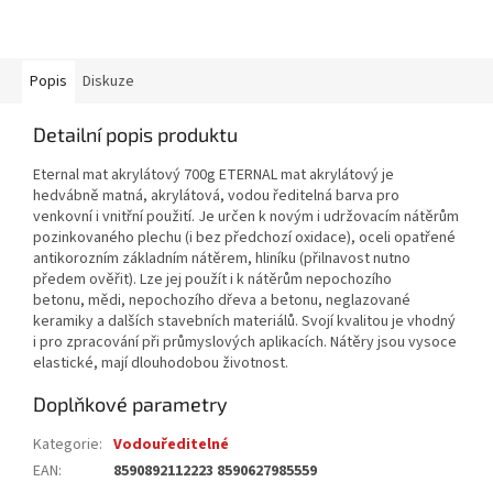
Popis
Diskuze
Detailní popis produktu
Eternal mat akrylátový 700g ETERNAL mat akrylátový je
hedvábně matná, akrylátová, vodou ředitelná barva pro
venkovní i vnitřní použití. Je určen k novým i udržovacím nátěrům
pozinkovaného plechu (i bez předchozí oxidace), oceli opatřené
antikorozním základním nátěrem, hliníku (přilnavost nutno
předem ověřit). Lze jej použít i k nátěrům nepochozího
betonu, mědi, nepochozího dřeva a betonu, neglazované
keramiky a dalších stavebních materiálů. Svojí kvalitou je vhodný
i pro zpracování při průmyslových aplikacích. Nátěry jsou vysoce
elastické, mají dlouhodobou životnost.
Doplňkové parametry
Kategorie
:
Vodouředitelné
EAN
:
8590892112223 8590627985559