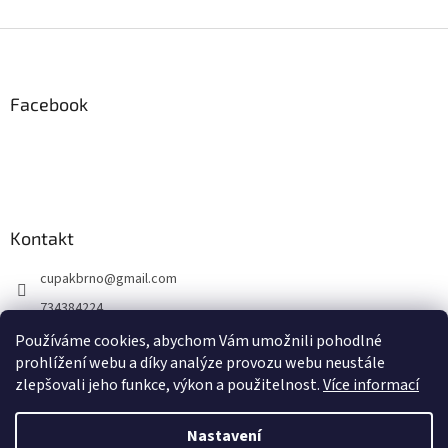
Z
á
p
a
Facebook
t
í
Kontakt
cupakbrno
@
gmail.com
734384224
https://www.facebook.com/cupakbrno
Používáme cookies, abychom Vám umožnili pohodlné
prohlížení webu a díky analýze provozu webu neustále
https://www.instagram.com/cupakbrno/
zlepšovali jeho funkce, výkon a použitelnost.
Více informací
Nastavení
Vytvořil Shoptet