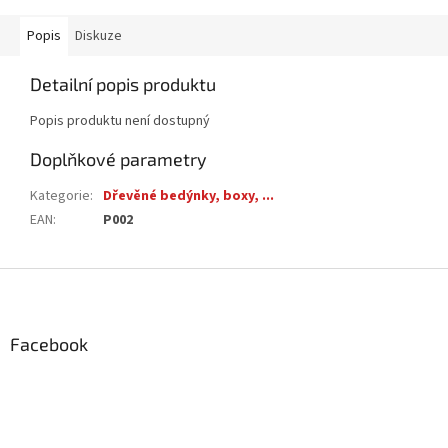
Popis
Diskuze
Detailní popis produktu
Popis produktu není dostupný
Doplňkové parametry
Kategorie
:
Dřevěné bedýnky, boxy, ...
EAN
:
P002
Z
á
p
a
Facebook
t
í