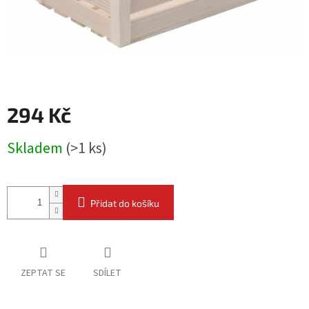
294 Kč
Měrná
Skladem
(
>1 ks
)
cena:
Přidat do košíku
ZEPTAT SE
SDÍLET