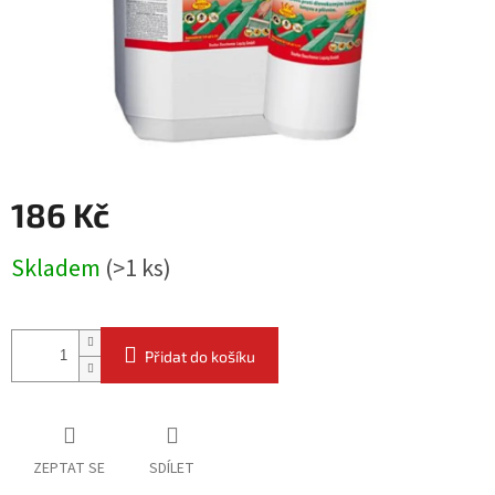
186 Kč
Měrná
Skladem
(
>1 ks
)
cena:
Přidat do košíku
ZEPTAT SE
SDÍLET