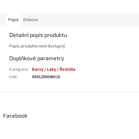
Popis
Diskuze
Detailní popis produktu
Popis produktu není dostupný
Doplňkové parametry
Kategorie
:
Barvy / Laky / Ředidla
EAN
:
8591256049315
Z
á
p
a
Facebook
t
í