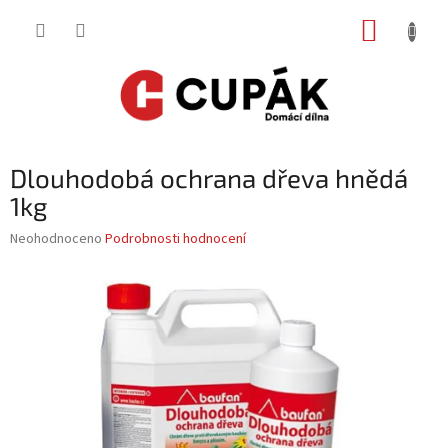
Přejít
NÁKUP
na
obsah
KOŠÍK
Dlouhodobá ochrana dřeva hnědá
1kg
Průměrné
Neohodnoceno
Podrobnosti hodnocení
hodnocení
produktu
je
0,0
z
5
hvězdiček.