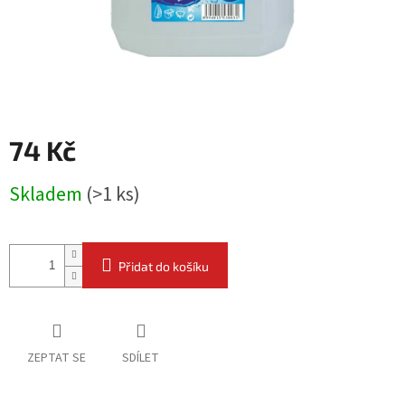
74 Kč
Měrná
Skladem
(
>1 ks
)
cena:
Přidat do košíku
ZEPTAT SE
SDÍLET