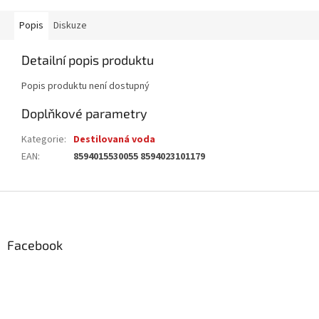
Popis
Diskuze
Detailní popis produktu
Popis produktu není dostupný
Doplňkové parametry
Kategorie
:
Destilovaná voda
EAN
:
8594015530055 8594023101179
Z
á
p
a
Facebook
t
í