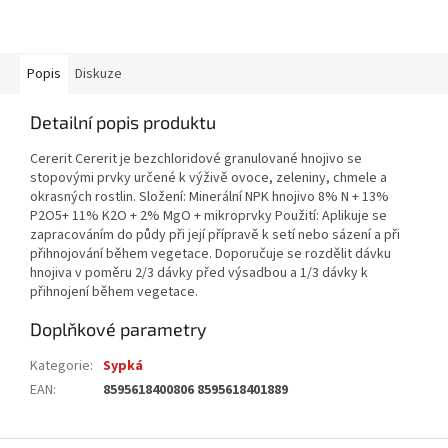
Popis
Diskuze
Detailní popis produktu
Cererit Cererit je bezchloridové granulované hnojivo se
stopovými prvky určené k výživě ovoce, zeleniny, chmele a
okrasných rostlin. Složení: Minerální NPK hnojivo 8% N + 13%
P2O5+ 11% K2O + 2% MgO + mikroprvky Použití: Aplikuje se
zapracováním do půdy při její přípravě k setí nebo sázení a při
přihnojování během vegetace. Doporučuje se rozdělit dávku
hnojiva v poměru 2/3 dávky před výsadbou a 1/3 dávky k
přihnojení během vegetace.
Doplňkové parametry
Kategorie
:
Sypká
EAN
:
8595618400806 8595618401889