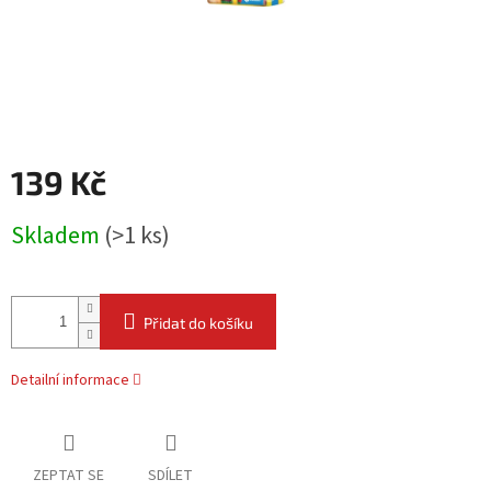
139 Kč
Měrná
Skladem
(
>1 ks
)
cena:
Přidat do košíku
Detailní informace
ZEPTAT SE
SDÍLET