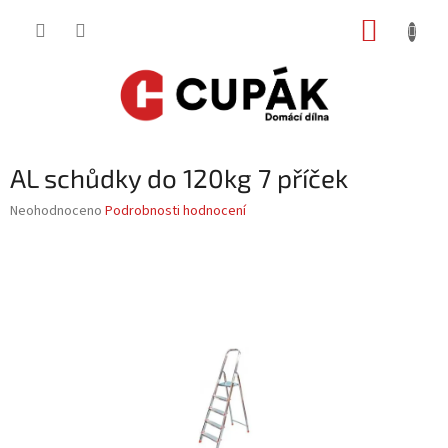
Přejít
NÁKUP
na
obsah
KOŠÍK
AL schůdky do 120kg 7 příček
Průměrné
Neohodnoceno
Podrobnosti hodnocení
hodnocení
produktu
je
0,0
z
5
hvězdiček.