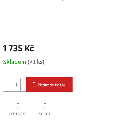
1 735 Kč
Měrná
Skladem
(
>1 ks
)
cena:
Přidat do košíku
ZEPTAT SE
SDÍLET