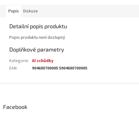
Popis
Diskuze
Detailní popis produktu
Popis produktu není dostupný
Doplňkové parametry
Kategorie
:
Al schůdky
EAN
:
904680700005 5904680700005
Z
á
p
a
Facebook
t
í