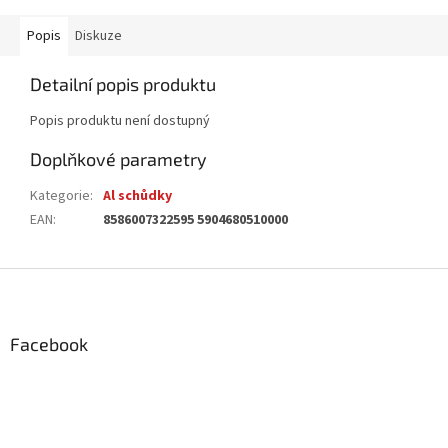
Popis
Diskuze
Detailní popis produktu
Popis produktu není dostupný
Doplňkové parametry
Kategorie
:
Al schůdky
EAN
:
8586007322595 5904680510000
Z
á
p
a
Facebook
t
í