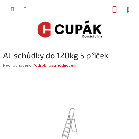
Přejít
NÁKUP
na
obsah
KOŠÍK
AL schůdky do 120kg 5 příček
Průměrné
Neohodnoceno
Podrobnosti hodnocení
hodnocení
produktu
je
0,0
z
5
hvězdiček.