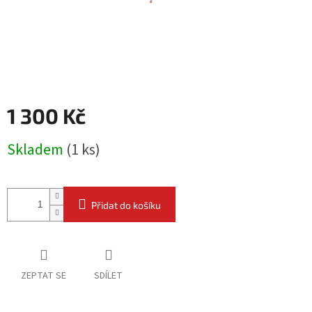
1 300 Kč
Měrná
Skladem
(
1 ks
)
cena:
Přidat do košíku
ZEPTAT SE
SDÍLET