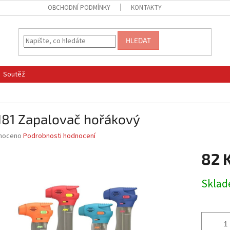
OBCHODNÍ PODMÍNKY
KONTAKTY
HLEDAT
Soutěž
181 Zapalovač hořákový
né
noceno
Podrobnosti hodnocení
ní
82 
u
Měrná
Skla
cena:
ek.