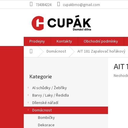
Přejít
734384224
cupakbrno@gmail.com
na
obsah
Prodejny
Kontakty
Obchodní podmínky
Domů
Domácnost
AIT 181 Zapalovač hořákový
P
AIT 
o
Přeskočit
s
Průměr
Neohod
Kategorie
kategorie
t
hodnoce
r
produkt
Al schůdky / Žebříky
a
je
Barvy / Laky / Ředidla
0,0
n
z
Dílenské nářadí
n
5
í
Domácnost
hvězdič
p
Bombičky
a
Dekorace