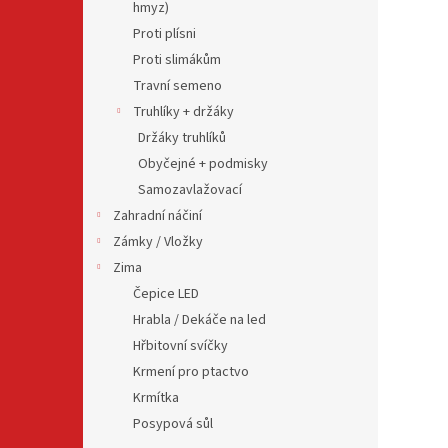
hmyz)
Proti plísni
Proti slimákům
Travní semeno
Truhlíky + držáky
Držáky truhlíků
Obyčejné + podmisky
Samozavlažovací
Zahradní náčiní
Zámky / Vložky
Zima
Čepice LED
Hrabla / Dekáče na led
Hřbitovní svíčky
Krmení pro ptactvo
Krmítka
Posypová sůl