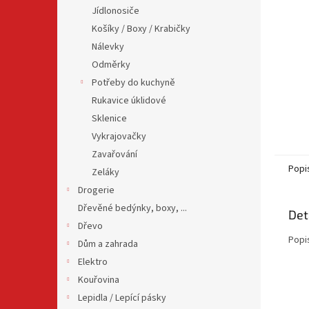
n
Jídlonosiče
e
Košíky / Boxy / Krabičky
l
Nálevky
Odměrky
Potřeby do kuchyně
Rukavice úklidové
Sklenice
Vykrajovačky
Zavařování
Popi
Zeláky
Drogerie
Dřevěné bedýnky, boxy, ...
Det
Dřevo
Popi
Dům a zahrada
Elektro
Kouřovina
Lepidla / Lepící pásky