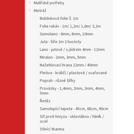
Malířské potřeby
Metráž
Bublinková folie š. 1m
Folie rukáv - 1m/ 1,2m/ 1,6m/ 2,2m
Gumolano - 6mm, 8mm, 10mm
Juta - šíře 1m 2 hustoty
Lano - jutové / s jádrem 4mm - 12mm
Miralon - 2mm, 3mm, 5mm
Nažehlovací hrana 22mm / 40mm
Pletivo - králičí / plastové / svařované
Popruh - různé šířky
Provázky - 1,4mm, 2mm, 3mm, 4mm,
5mm
Řetěz
Samolepící tapeta - 45cm, 68cm, 90cm
Síť proti hmyzu - sklovlákno / hliník /
ocel
Stínící tkanina