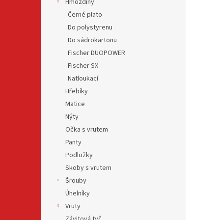
Hmoždiny
Černé plato
Do polystyrenu
Do sádrokartonu
Fischer DUOPOWER
Fischer SX
Natloukací
Hřebíky
Matice
Nýty
Očka s vrutem
Panty
Podložky
Skoby s vrutem
Šrouby
Úhelníky
Vruty
Závitová tyč