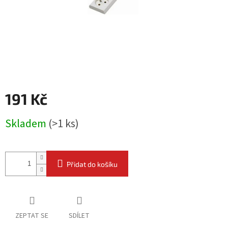
191 Kč
Měrná
Skladem
(
>1 ks
)
cena:
Přidat do košíku
ZEPTAT SE
SDÍLET