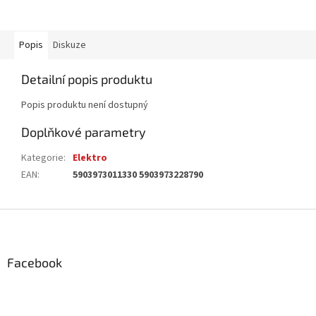
Popis
Diskuze
Detailní popis produktu
Popis produktu není dostupný
Doplňkové parametry
Kategorie
:
Elektro
EAN
:
5903973011330 5903973228790
Z
á
p
a
Facebook
t
í