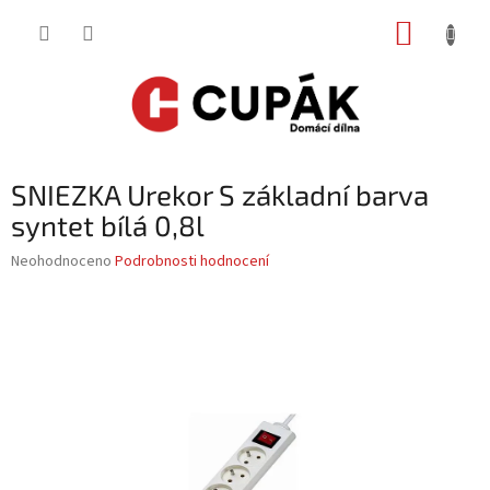
Přejít
NÁKUP
na
obsah
KOŠÍK
SNIEZKA Urekor S základní barva
syntet bílá 0,8l
Průměrné
Neohodnoceno
Podrobnosti hodnocení
hodnocení
produktu
je
0,0
z
5
hvězdiček.