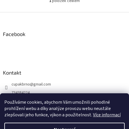
1
položek celkem
O
v
l
Z
á
á
d
p
a
a
Facebook
c
t
í
í
p
r
v
k
y
Kontakt
v
ý
cupakbrno
@
gmail.com
p
i
734384224
s
https://www.facebook.com/cupakbrno
u
Používáme cookies, abychom Vám umožnili pohodlné
prohlížení webu a díky analýze provozu webu neustále
https://www.instagram.com/cupakbrno/
zlepšovali jeho funkce, výkon a použitelnost.
Více informací