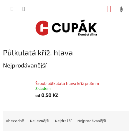
Přejít
NÁKUP
na
obsah
KOŠÍK
Půlkulatá kříž. hlava
Nejprodávanější
Šroub půlkulatá hlava kříž pr.3mm
Skladem
0,50 Kč
od
Ř
a
Abecedně
Nejlevnější
Nejdražší
Nejprodávanější
z